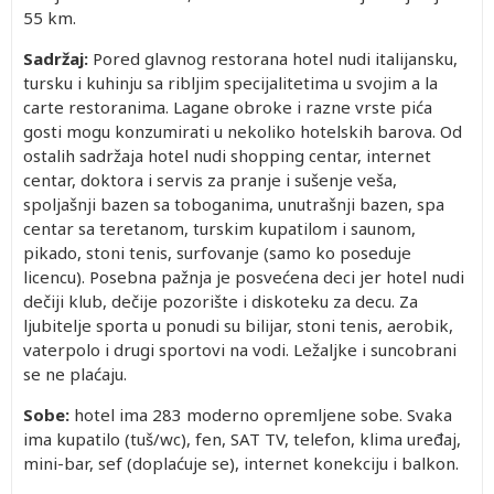
55 km.
Sadržaj:
Pored glavnog restorana hotel nudi italijansku,
tursku i kuhinju sa ribljim specijalitetima u svojim a la
carte restoranima. Lagane obroke i razne vrste pića
gosti mogu konzumirati u nekoliko hotelskih barova. Od
ostalih sadržaja hotel nudi shopping centar, internet
centar, doktora i servis za pranje i sušenje veša,
spoljašnji bazen sa toboganima, unutrašnji bazen, spa
centar sa teretanom, turskim kupatilom i saunom,
pikado, stoni tenis, surfovanje (samo ko poseduje
licencu). Posebna pažnja je posvećena deci jer hotel nudi
dečiji klub, dečije pozorište i diskoteku za decu. Za
ljubitelje sporta u ponudi su bilijar, stoni tenis, aerobik,
vaterpolo i drugi sportovi na vodi. Ležaljke i suncobrani
se ne plaćaju.
Sobe:
hotel ima 283 moderno opremljene sobe. Svaka
ima kupatilo (tuš/wc), fen, SAT TV, telefon, klima uređaj,
mini-bar, sef (doplaćuje se), internet konekciju i balkon.