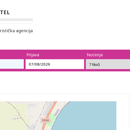
OTEL
stička agencija
Prijava
Noćenja