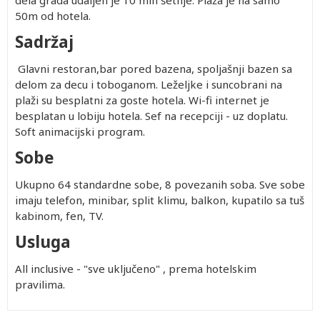
dela grada udaljen je 10 min šetnje. Plaža je na samo
50m od hotela.
Sadržaj
Glavni restoran,bar pored bazena, spoljašnji bazen sa
delom za decu i toboganom. Leželjke i suncobrani na
plaži su besplatni za goste hotela. Wi-fi internet je
besplatan u lobiju hotela. Sef na recepciji - uz doplatu.
Soft animacijski program.
Sobe
Ukupno 64 standardne sobe, 8 povezanih soba. Sve sobe
imaju telefon, minibar, split klimu, balkon, kupatilo sa tuš
kabinom, fen, TV.
Usluga
All inclusive - "sve uključeno" , prema hotelskim
pravilima.