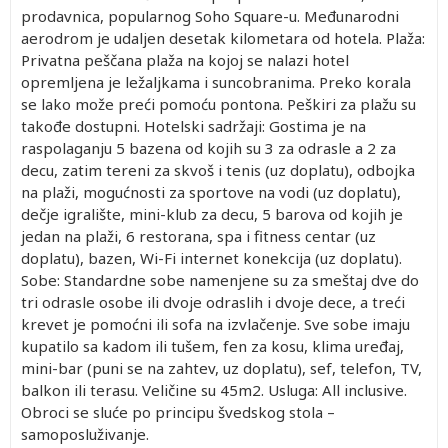
prodavnica, popularnog Soho Square-u. Međunarodni
aerodrom je udaljen desetak kilometara od hotela. Plaža:
Privatna peščana plaža na kojoj se nalazi hotel
opremljena je ležaljkama i suncobranima. Preko korala
se lako može preći pomoću pontona. Peškiri za plažu su
takođe dostupni. Hotelski sadržaji: Gostima je na
raspolaganju 5 bazena od kojih su 3 za odrasle a 2 za
decu, zatim tereni za skvoš i tenis (uz doplatu), odbojka
na plaži, mogućnosti za sportove na vodi (uz doplatu),
dečje igralište, mini-klub za decu, 5 barova od kojih je
jedan na plaži, 6 restorana, spa i fitness centar (uz
doplatu), bazen, Wi-Fi internet konekcija (uz doplatu).
Sobe: Standardne sobe namenjene su za smeštaj dve do
tri odrasle osobe ili dvoje odraslih i dvoje dece, a treći
krevet je pomoćni ili sofa na izvlačenje. Sve sobe imaju
kupatilo sa kadom ili tušem, fen za kosu, klima uređaj,
mini-bar (puni se na zahtev, uz doplatu), sef, telefon, TV,
balkon ili terasu. Veličine su 45m2. Usluga: All inclusive.
Obroci se sluće po principu švedskog stola –
samoposluživanje.