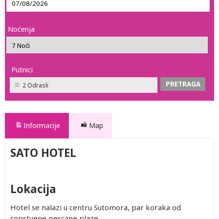
Noćenja
Putnici
2 Odrasli
Informacije
Map
SATO HOTEL
Lokacija
Hotel se nalazi u centru Sutomora, par koraka od
sopstvene pescane plaze.