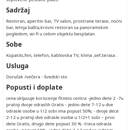
Sadržaj
Restoran, aperitiv bar, TV salon, prostrane terase, noćni
bar, letnja bašta,krovni restoran sa panoramskim
pogledom, wi-fi u celom objektu besplatan.
Sobe
Kupatilo,fen, telefon, kablovska TV, klima ,sef,terasa .
Usluga
Doručak /večera - švedski sto.
Popusti i doplate
cena ukljucuje koriscenje fitness centra -jedno dete 2 -7u
pratnji dvoje odraslih Gratis - jedno dete 7-12 u dve
odrasle osobe u 1/2 sobi ima popust 50%; - dvoje dece
2-12 u pratnji dve odrasle osobe u 1/2+1 sobi – prvo
dete Gratis, drugo dete popust 30 % -treca odrasla