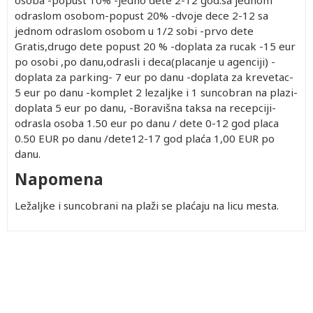
osoba -popust 10% -jedno dete 2-12 god.sa jednom
odraslom osobom-popust 20% -dvoje dece 2-12 sa
jednom odraslom osobom u 1/2 sobi -prvo dete
Gratis,drugo dete popust 20 % -doplata za rucak -15 eur
po osobi ,po danu,odrasli i deca(placanje u agenciji) -
doplata za parking- 7 eur po danu -doplata za krevetac-
5 eur po danu -komplet 2 lezaljke i 1 suncobran na plazi-
doplata 5 eur po danu, -Boravišna taksa na recepciji-
odrasla osoba 1.50 eur po danu / dete 0-12 god placa
0.50 EUR po danu /dete12-17 god plaća 1,00 EUR po
danu.
Napomena
Ležaljke i suncobrani na plaži se plaćaju na licu mesta.