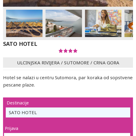
SATO HOTEL
ULCINJSKA RIVIJERA
/
SUTOMORE
/
CRNA GORA
Hotel se nalazi u centru Sutomora, par koraka od sopstvene
pescane plaze.
Destinacije
SATO HOTEL
Prijava