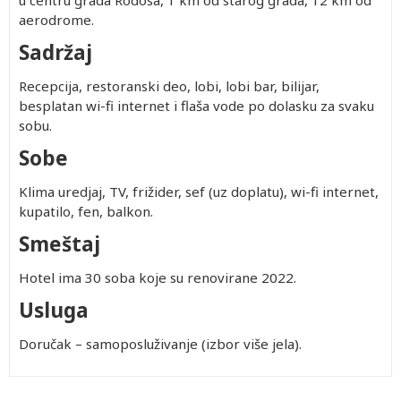
u centru grada Rodosa, 1 km od starog grada, 12 km od
aerodrome.
Sadržaj
Recepcija, restoranski deo, lobi, lobi bar, bilijar,
besplatan wi-fi internet i flaša vode po dolasku za svaku
sobu.
Sobe
Klima uredjaj, TV, frižider, sef (uz doplatu), wi-fi internet,
kupatilo, fen, balkon.
Smeštaj
Hotel ima 30 soba koje su renovirane 2022.
Usluga
Doručak – samoposluživanje (izbor više jela).