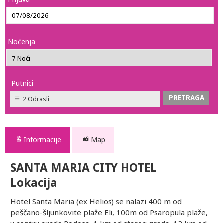
Noćenja
Putnici
2 Odrasli
Informacije
Map
SANTA MARIA CITY HOTEL
Lokacija
Hotel Santa Maria (ex Helios) se nalazi 400 m od
peščano-šljunkovite plaže Eli, 100m od Psaropula plaže,