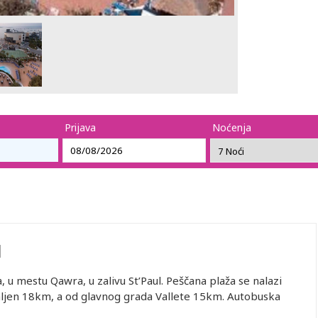
Prijava
Noćenja
l
 u mestu Qawra, u zalivu St’Paul. Peščana plaža se nalazi
ljen 18km, a od glavnog grada Vallete 15km. Autobuska