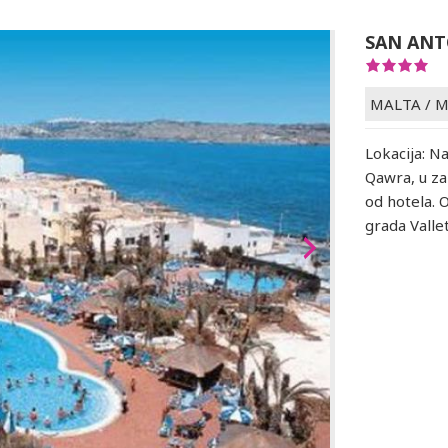
SAN ANT
MALTA
/
M
Lokacija: N
Qawra, u za
od hotela. 
grada Vall