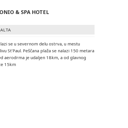
ONIO & SPA HOTEL
ALTA
alazi se u severnom delu ostrva, u mestu
livu St’Paul. Peščana plaža se nalazi 150 metara
Od aerodrma je udaljen 18km, a od glavnog
ete 15km