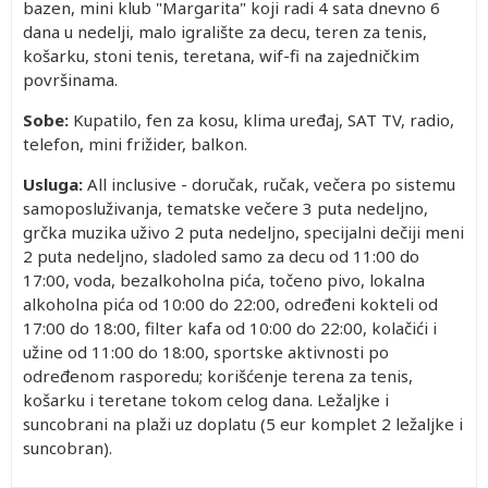
bazen, mini klub "Margarita" koji radi 4 sata dnevno 6
dana u nedelji, malo igralište za decu, teren za tenis,
košarku, stoni tenis, teretana, wif-fi na zajedničkim
površinama.
Sobe:
Kupatilo, fen za kosu, klima uređaj, SAT TV, radio,
telefon, mini frižider, balkon.
Usluga:
All inclusive - doručak, ručak, večera po sistemu
samoposluživanja, tematske večere 3 puta nedeljno,
grčka muzika uživo 2 puta nedeljno, specijalni dečiji meni
2 puta nedeljno, sladoled samo za decu od 11:00 do
17:00, voda, bezalkoholna pića, točeno pivo, lokalna
alkoholna pića od 10:00 do 22:00, određeni kokteli od
17:00 do 18:00, filter kafa od 10:00 do 22:00, kolačići i
užine od 11:00 do 18:00, sportske aktivnosti po
određenom rasporedu; korišćenje terena za tenis,
košarku i teretane tokom celog dana. Ležaljke i
suncobrani na plaži uz doplatu (5 eur komplet 2 ležaljke i
suncobran).