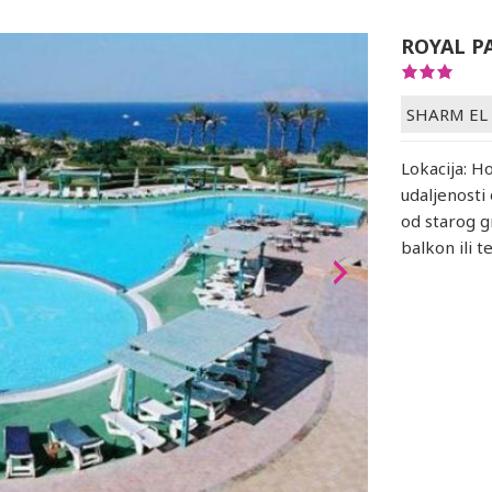
ROYAL P
SHARM EL
Lokacija: H
udaljenost
od starog gr
balkon ili t