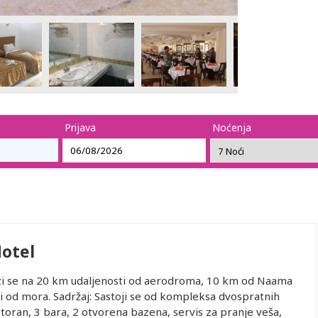
Prijava
Noćenja
otel
lazi se na 20 km udaljenosti od aerodroma, 10 km od Naama
iji od mora. Sadržaj: Sastoji se od kompleksa dvospratnih
toran, 3 bara, 2 otvorena bazena, servis za pranje veša,