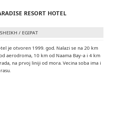
ARADISE RESORT HOTEL
 SHEIKH
/
EGIPAT
otel je otvoren 1999. god. Nalazi se na 20 km
i od aerodroma, 10 km od Naama Bay-a i 4 km
ada, na prvoj liniji od mora. Vecina soba ima i
erasu.