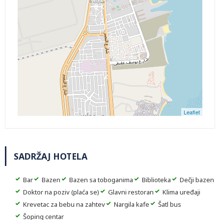
Leaflet
SADRŽAJ HOTELA
Bar
Bazen
Bazen sa toboganima
Biblioteka
Dečji bazen
Doktor na poziv (plaća se)
Glavni restoran
Klima uređaji
Krevetac za bebu na zahtev
Nargila kafe
Šatl bus
Šoping centar