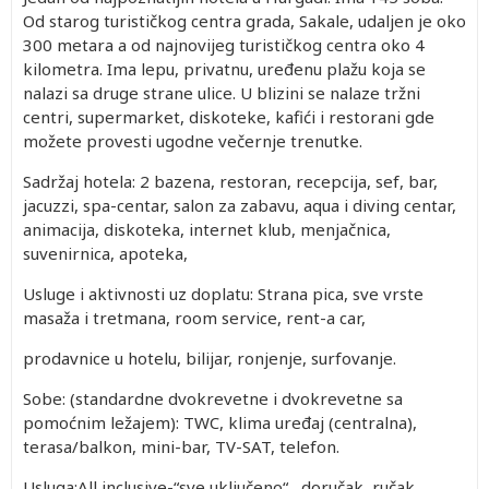
Od starog turističkog centra grada, Sakale, udaljen je oko
300 metara a od najnovijeg turističkog centra oko 4
kilometra. Ima lepu, privatnu, uređenu plažu koja se
nalazi sa druge strane ulice. U blizini se nalaze tržni
centri, supermarket, diskoteke, kafići i restorani gde
možete provesti ugodne večernje trenutke.
Sadržaj hotela: 2 bazena, restoran, recepcija, sef, bar,
jacuzzi, spa-centar, salon za zabavu, aqua i diving centar,
animacija, diskoteka, internet klub, menjačnica,
suvenirnica, apoteka,
Usluge i aktivnosti uz doplatu: Strana pica, sve vrste
masaža i tretmana, room service, rent-a car,
prodavnice u hotelu, bilijar, ronjenje, surfovanje.
Sobe: (standardne dvokrevetne i dvokrevetne sa
pomoćnim ležajem): TWC, klima uređaj (centralna),
terasa/balkon, mini-bar, TV-SAT, telefon.
Usluga:All inclusive-“sve uključeno“ , doručak, ručak,