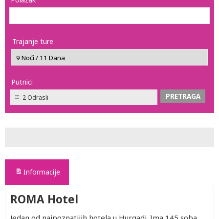
Trajanje ture
Putnici
2 Odrasli
Informacije
ROMA Hotel
Jedan od najpoznatijih hotela u Hurgadi. Ima 145 soba.