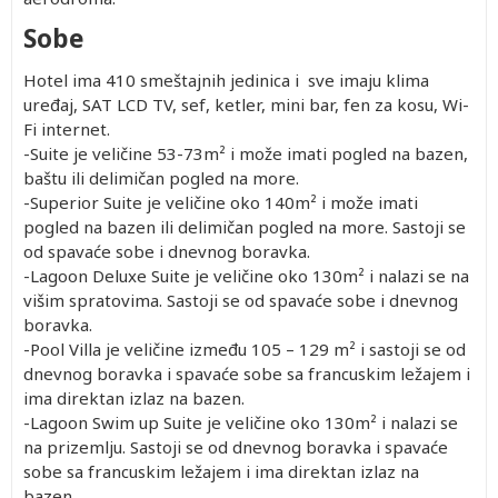
Sobe
Hotel ima 410 smeštajnih jedinica i sve imaju klima
uređaj, SAT LCD TV, sef, ketler, mini bar, fen za kosu, Wi-
Fi internet.
-Suite je veličine 53-73m² i može imati pogled na bazen,
baštu ili delimičan pogled na more.
-Superior Suite je veličine oko 140m² i može imati
pogled na bazen ili delimičan pogled na more. Sastoji se
od spavaće sobe i dnevnog boravka.
-Lagoon Deluxe Suite je veličine oko 130m² i nalazi se na
višim spratovima. Sastoji se od spavaće sobe i dnevnog
boravka.
-Pool Villa je veličine između 105 – 129 m² i sastoji se od
dnevnog boravka i spavaće sobe sa francuskim ležajem i
ima direktan izlaz na bazen.
-Lagoon Swim up Suite je veličine oko 130m² i nalazi se
na prizemlju. Sastoji se od dnevnog boravka i spavaće
sobe sa francuskim ležajem i ima direktan izlaz na
bazen.