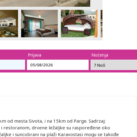
Prijava
Noćenja
km od mesta Sivota, i na 15km od Parge. Sadrzaj:
 restoranom, drvene ležaljke su raspoređene oko
žaljke i suncobrani na plaži Karavostasi mogu se takođe