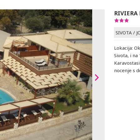
RIVIERA
SIVOTA
/
J
Lokacija: O
Sivota, i n
Karavostasi
nocenje s 