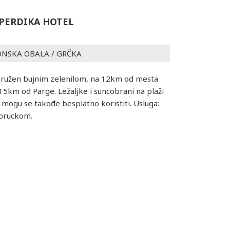
 PERDIKA HOTEL
ONSKA OBALA
/
GRČKA
kružen bujnim zelenilom, na 12km od mesta
a 15km od Parge. Ležaljke i suncobrani na plaži
 mogu se takođe besplatno koristiti. Usluga:
doruckom.