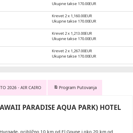
Ukupne takse
170.00
EUR
Krevet 2 x
1,160.00
EUR
Ukupne takse
170.00
EUR
Krevet 2 x
1,213.00
EUR
Ukupne takse
170.00
EUR
Krevet 2 x
1,267.00
EUR
Ukupne takse
170.00
EUR
TO 2026 - AIR CAIRO
Program Putovanja
HAWAII PARADISE AQUA PARK) HOTEL
Hurgade, približno 10 km od El Goune i oko 20 km od