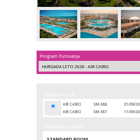
Program Putovanja
Opcije prevoza
AIR CAIRO
SM-388
01/09/20
AIR CAIRO
SM-387
11/09/20
Available tour offers
STANDARD ROOM