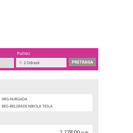
Putnici
2 Odrasli
HRG-HURGADA
BEG-BELGRADE NIKOLA TESLA
2,278.00
EUR