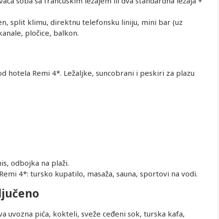
aća soba sa francuskim ležajem ili dva standardna ležaja +
, split klimu, direktnu telefonsku liniju, mini bar (uz
kanale, pločice, balkon.
 hotela Remi 4*. Ležaljke, suncobrani i peskiri za plazu
is, odbojka na plaži.
emi 4*: tursko kupatilo, masaža, sauna, sportovi na vodi.
ljučeno
va uvozna pića, kokteli, sveže ceđeni sok, turska kafa,