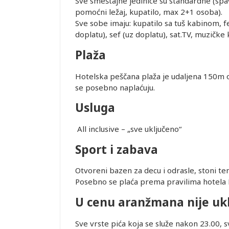
Sve smeštajne jedinice su standardne (spav
ice dostupne
pomoćni ležaj, kupatilo, max 2+1 osoba).
alidni u
Sve sobe imaju: kupatilo sa tuš kabinom, fen
doplatu), sef (uz doplatu), sat.TV, muzičke 
ednjem kursu
Plaža
Leaflet
ur-ima i
or zadržava
Hotelska peščana plaža je udaljena 150m od
se posebno naplaćuju.
Usluga
STRANE
 DANA PRED
All inclusive – „sve uključeno“
SMEŠTAJ U
REMENA
Sport i zabava
Otvoreni bazen za decu i odrasle, stoni ten
Posebno se plaća prema pravilima hotela R
uštaju
U cenu aranžmana nije uk
recepciji
lobiju, ali
Sve vrste pića koja se služe nakon 23.00, s
ućnosti da