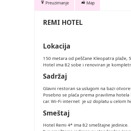
Preuzimanje
Map
REMI HOTEL
Lokacija
te. Prevoz
150 metara od peščane Kleopatra plaže, 5
 usluge
Hotel ima 82 sobe i renoviran je komplet
Sadržaj
Glavni restoran sa uslugom na bazi otvore
Posebno se plaća prema pravilima hotela Re
je i pasoška
car. Wi-Fi internet je uz doplatu u celom h
Smeštaj
ovanja
Hotel Remi 4* ima 82 smeštajne jedinice.