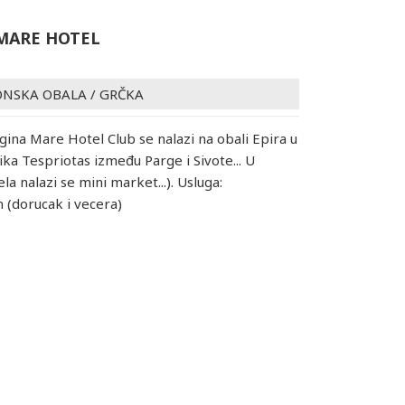
MARE HOTEL
ONSKA OBALA
/
GRČKA
egina Mare Hotel Club se nalazi na obali Epira u
ka Tespriotas između Parge i Sivote... U
la nalazi se mini market...). Usluga:
 (dorucak i vecera)