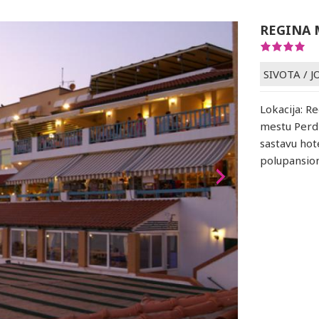
REGINA 
SIVOTA
/
J
Lokacija: R
mestu Perdi
sastavu hote
polupansion