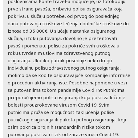
poslovnicama Ponte travel-a moguće je, uz fotokopiju
prve strane pasoša, pribaviti polisu osiguravača koja
pokriva, u slučaju potrebe, od prvog do poslednjeg
dana putovanja troškove lečenja i bolničke troškove do
iznosa od 35 000€. U slučaju nastanka osiguranog
slučaja, u toku putovanja, dovoljno je prezentovati
pasoš i pomenutu polisu za pokriće svih troškova u
roku utvrđenim uslovima zdravstvenog putnog
osiguranja. Ukoliko putnik poseduje neku drugu
individualnu polisu zdravstvenog putnog osiguranja,
molimo da se kod te osiguravajuće kompanije informiše
o proceduri aktiviranja iste. Posebne napomene u vezi
sa putovanjima tokom pandemije Covid 19: Putnicima
preporučujemo polisu osiguranja koja pokriva lečenje
bolesti prouzrokovane virusom Covid 19. Svim
putnicima pruža se mogućnost zaključenja polise
putničkog osiguranja ili paketa putnog osiguranja, koji
osim pokrića brojnih standardnih rizika tokom
putovanja pokriva i rizik od zaraze virusa Covid 19.