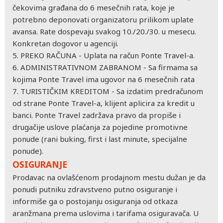
čekovima građana do 6 mesečnih rata, koje je
potrebno deponovati organizatoru prilikom uplate
avansa. Rate dospevaju svakog 10./20./30. u mesecu.
Konkretan dogovor u agenciji.
5. PREKO RAČUNA - Uplata na račun Ponte Travel-a.
6. ADMINISTRATIVNOM ZABRANOM - Sa firmama sa
kojima Ponte Travel ima ugovor na 6 mesečnih rata
7. TURISTIČKIM KREDITOM - Sa izdatim predračunom
od strane Ponte Travel-a, klijent aplicira za kredit u
banci. Ponte Travel zadržava pravo da propiše i
drugačije uslove plaćanja za pojedine promotivne
ponude (rani buking, first i last minute, specijalne
ponude).
OSIGURANJE
Prodavac na ovlašćenom prodajnom mestu dužan je da
ponudi putniku zdravstveno putno osiguranje i
informiše ga o postojanju osiguranja od otkaza
aranžmana prema uslovima i tarifama osiguravača. U