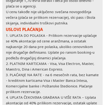
osiguranje 1,70 evra odrasli i deca po osobi dnevno -
plaća se u agenciji.
U cenu takođe nije uključeno: svečana novogodišnja
večera (plaća se prilikom rezervacije), ski pass i škola
skijanja, individualni troškovi putnika.
USLOVI PLAĆANJA
1. UPLATA DO POLASKA - Prilikom rezervacije uplaćuje
se 40% akontacije od cene aranžmana, a ostatak
najkasnije 20 dana pre polaska, ukoliko cenovnikom
nije drugačije definisano. Uplate po ranom booking-u
podležu drugačijoj dinamici plaćanja.
2. PLATNIM KARTICAMA - Visa, Visa Electron, Master,
Maestro, Dina i American Express.
3. PLAĆANJE NA RATE - na 6 mesečnih rata, bez kamate
- kreditnim karticama Visa i Master Banca Intesa,
Komercijalne banke i Poštanske štedionice. Plaćanje
prilikom rezervacije.
4. UPLATA ČEKOVIMA GRAĐANA U VIŠE RATA – Uplata
akontacije od 40% prilikom rezervacije, ostatak uplate