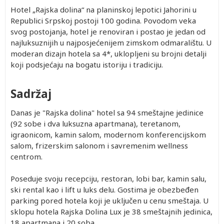
Hotel „Rajska dolina“ na planinskoj lepotici Jahorini u
Republici Srpskoj postoji 100 godina. Povodom veka
svog postojanja, hotel je renoviran i postao je jedan od
najluksuznijih u najposjećenijem zimskom odmaralištu. U
moderan dizajn hotela sa 4*, uklopljeni su brojni detalji
koji podsjećaju na bogatu istoriju i tradiciju.
Sadržaj
Danas je "Rajska dolina" hotel sa 94 smeštajne jedinice
(92 sobe i dva luksuzna apartmana), teretanom,
igraonicom, kamin salom, modernom konferencijskom
salom, frizerskim salonom i savremenim wellness
centrom.
Poseduje svoju recepciju, restoran, lobi bar, kamin salu,
ski rental kao i lift u luks delu. Gostima je obezbeđen
parking pored hotela koji je uključen u cenu smeštaja. U
sklopu hotela Rajska Dolina Lux je 38 smeštajnih jedinica,
18 apartmana i 20 soba.