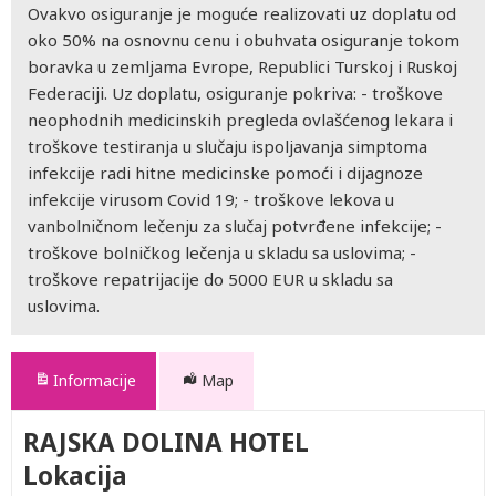
Ovakvo osiguranje je moguće realizovati uz doplatu od
oko 50% na osnovnu cenu i obuhvata osiguranje tokom
boravka u zemljama Evrope, Republici Turskoj i Ruskoj
Federaciji. Uz doplatu, osiguranje pokriva: - troškove
neophodnih medicinskih pregleda ovlašćenog lekara i
troškove testiranja u slučaju ispoljavanja simptoma
infekcije radi hitne medicinske pomoći i dijagnoze
infekcije virusom Covid 19; - troškove lekova u
vanbolničnom lečenju za slučaj potvrđene infekcije; -
troškove bolničkog lečenja u skladu sa uslovima; -
troškove repatrijacije do 5000 EUR u skladu sa
uslovima.
Informacije
Map
RAJSKA DOLINA HOTEL
Lokacija