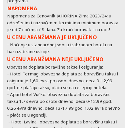
programa.
NAPOMENA
Napomena za Cenovnik JAHORINA Zima 2023/24: u
određenim i naznačenim terminima minimum boravka
je od 7 noćenja / 8 dana. Za kraći boravak - na upit!
U CENU ARANŽMANA JE UKLJUČENO
- Noćenje u standardnoj sobi u izabranom hotelu na
bazi izabrane usluge.
U CENU ARANŽMANA NIJE UKLJUČENO
Obavezna doplata boravišne takse i osiguranja:
- Hotel Termag: obavezna doplata za boravišnu taksu i
osiguranje 1,60 evra po osobi dnevno, deca 0-12,99
god. ne plaćaju taksu, plaća se na recepciji hotela.
- Aparthotel Vučko: obavezna doplata za boravišnu
taksu 1,78 evra po osobi dnevno, deca 0-12,99 god.
0,26 evra dnevno, deca 13-17,99 god. 1,02 evra dnevno
- plaća se u agenciji.
- Hotel Lavina: obavezna doplata za boravišnu taksu i