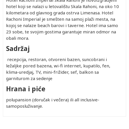
Hotel Rachoni Imperial Skala Rahoni je novoizgradjeni
hotel koji se nalazi u letovalištu Skala Rahoni, na oko 10
kilometara od glavnog grada ostrva Limenasa. Hotel
Rachoni Imperial je smešten na samoj plaži mesta, na
kojoj se nalaze beach barovi i taverne. Hotel ima samo
23 sobe, te svojim gostima garantuje miran odmor na
obali mora.
Sadržaj
recepcija, restoran, otvoreni bazen, suncobrani i
ležaljke pored bazena, wi-fi internet, kupatilo, fen,
klima-uredjaj, TV, mini-frižider, sef, balkon sa
garniturom za sedenje
Hrana i piće
polupansion (doručak i večera) ili all inclusive-
samoposluživanje.