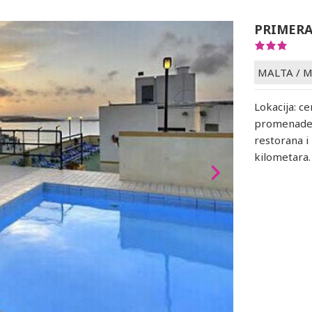
PRIMERA
MALTA
/
M
Lokacija: ce
promenade u
restorana i
kilometara.