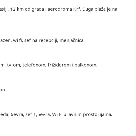
iji, 12 km od grada i aerodroma Krf. Duga plaža je na
azen, wi fi, sef na recepciji, menjačnica.
em, tv-om, telefonom, frižiderom i balkonom.
on.
eđaj 6evra, sef 1,5evra, Wi Fi u javnim prostorijama.