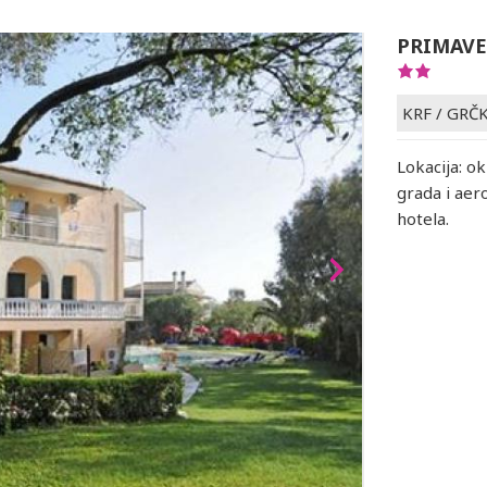
PRIMAVE
KRF
/
GRČ
Lokacija: o
grada i aer
hotela.