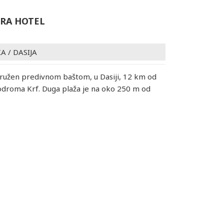
RA HOTEL
KA
/
DASIJA
kružen predivnom baštom, u Dasiji, 12 km od
odroma Krf. Duga plaža je na oko 250 m od