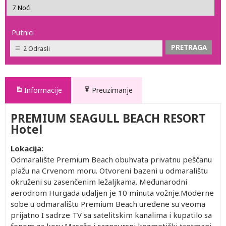
Putnici
2 Odrasli
Informacije
Preuzimanje
PREMIUM SEAGULL BEACH RESORT
Hotel
Lokacija:
Odmaralište Premium Beach obuhvata privatnu peščanu
plažu na Crvenom moru. Otvoreni bazeni u odmaralištu
okruženi su zasenčenim ležaljkama. Međunarodni
aerodrom Hurgada udaljen je 10 minuta vožnje.Moderne
sobe u odmaralištu Premium Beach uređene su veoma
prijatno I sadrze TV sa satelitskim kanalima i kupatilo sa