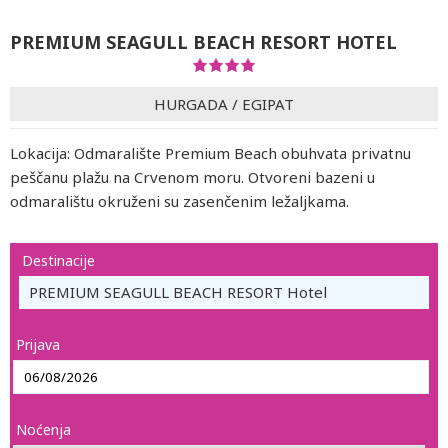
PREMIUM SEAGULL BEACH RESORT HOTEL
HURGADA
/
EGIPAT
Lokacija: Odmaralište Premium Beach obuhvata privatnu
peščanu plažu na Crvenom moru. Otvoreni bazeni u
odmaralištu okruženi su zasenčenim ležaljkama.
Destinacije
PREMIUM SEAGULL BEACH RESORT Hotel
Prijava
Noćenja