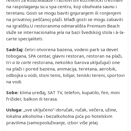
fenom za kosu.Masaže i raznovrsni kozmetički tretmani
na raspolaganju su u spa centru, koji obuhvata saunu i
teretanu. Gosti se mogu baviti gnjuranjem ili ronjenjem
na privatnoj peščanoj plaži. Mlađi gosti se mogu zabaviti
na igralištu.U restoranima odmarališta Premium Beach
služe se internacionalna jela na bazi švedskog stola i à-la-
carte specijaliteti.
Sadržaj:
četiri otvorena bazena, vodeni park sa devet
tobogana, SPA centar, glavni restoran, restoran na plaži,
tri
a la carte
restorana, nekoliko barova uključujući one
na plaži i pored bazena, animacija, teretana, aerobik,
odbojka u vodi, stoni tenis, bilijar, teniski tereni, sportovi
na vodi.
Sobe:
klima uređaj, SAT TV, telefon, kupatilo, fen, mini
frižider, balkon ili terasa.
Usluga:
„sve uključeno“-doručak, ručak, večera, užine,
lokalna alkoholna i bezalkoholna pića po hotelskim
pravilima (samoposluživanje, izbor više jela).