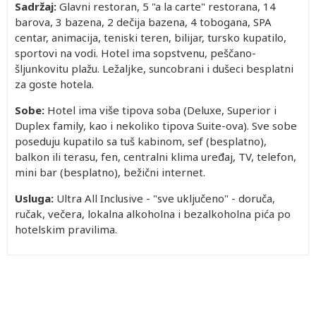
Sadržaj:
Glavni restoran, 5 "a la carte" restorana, 14
barova, 3 bazena, 2 dečija bazena, 4 tobogana, SPA
centar, animacija, teniski teren, bilijar, tursko kupatilo,
sportovi na vodi. Hotel ima sopstvenu, peščano-
šljunkovitu plažu. Ležaljke, suncobrani i dušeci besplatni
za goste hotela.
Sobe:
Hotel ima više tipova soba (Deluxe, Superior i
Duplex family, kao i nekoliko tipova Suite-ova). Sve sobe
poseduju kupatilo sa tuš kabinom, sef (besplatno),
balkon ili terasu, fen, centralni klima uređaj, TV, telefon,
mini bar (besplatno), bežični internet.
Usluga:
Ultra All Inclusive - "sve uključeno" - doruča,
ručak, večera, lokalna alkoholna i bezalkoholna pića po
hotelskim pravilima.