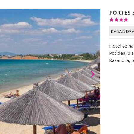
PORTES 
KASANDR
Hotel se na
Potidea, u 
Kasandra, 5