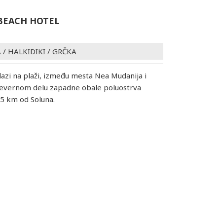
BEACH HOTEL
A
/
HALKIDIKI
/
GRČKA
lazi na plaži, između mesta Nea Mudanija i
severnom delu zapadne obale poluostrva
5 km od Soluna.