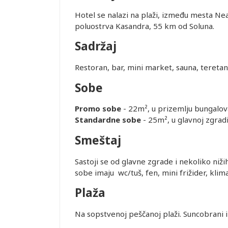
Hotel se nalazi na plaži, između mesta Ne
poluostrva Kasandra, 55 km od Soluna.
Sadržaj
Restoran, bar, mini market, sauna, teretan
Sobe
Promo sobe
- 22m², u prizemlju bungalov
Standardne sobe
- 25m², u glavnoj zgrad
Smeštaj
Sastoji se od glavne zgrade i nekoliko ni
sobe imaju wc/tuš, fen, mini frižider, klima
Plaža
Leaflet
Na sopstvenoj peščanoj plaži. Suncobrani i