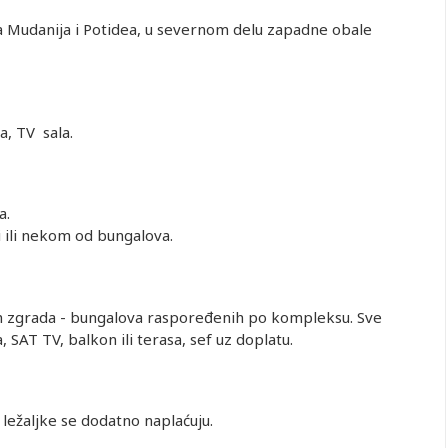
a Mudanija i Potidea, u severnom delu zapadne obale
a, TV sala.
a.
i ili nekom od bungalova.
žih zgrada - bungalova raspoređenih po kompleksu. Sve
, SAT TV, balkon ili terasa, sef uz doplatu.
 ležaljke se dodatno naplaćuju.