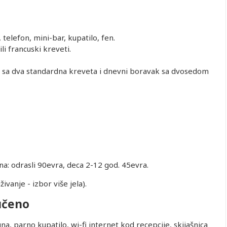
telefon, mini-bar, kupatilo, fen.
i francuski kreveti.
 sa dva standardna kreveta i dnevni boravak sa dvosedom
a: odrasli 90evra, deca 2-12 god. 45evra.
vanje - izbor više jela).
učeno
na, parno kupatilo, wi-fi internet kod recepcije, skijašnica