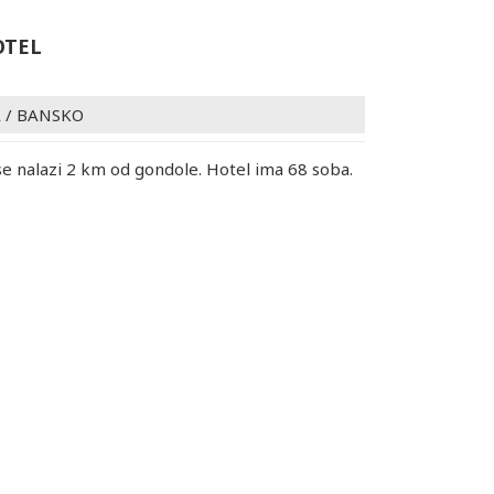
OTEL
A
/
BANSKO
 se nalazi 2 km od gondole. Hotel ima 68 soba.