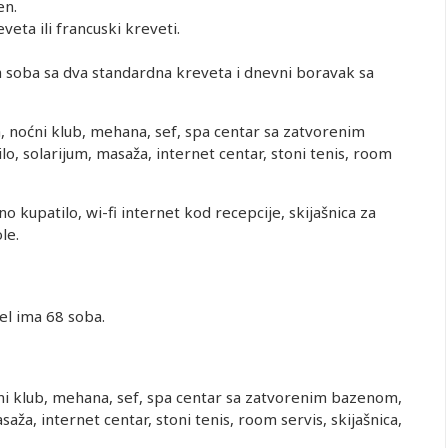
en.
eta ili francuski kreveti.
 soba sa dva standardna kreveta i dnevni boravak sa
fta, noćni klub, mehana, sef, spa centar sa zatvorenim
o, solarijum, masaža, internet centar, stoni tenis, room
o kupatilo, wi-fi internet kod recepcije, skijašnica za
le.
el ima 68 soba.
noćni klub, mehana, sef, spa centar sa zatvorenim bazenom,
saža, internet centar, stoni tenis, room servis, skijašnica,