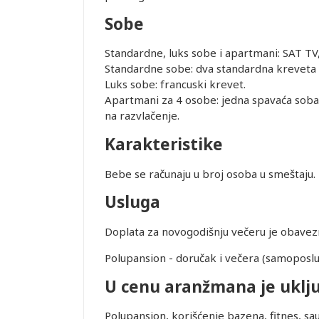
Sobe
Standardne, luks sobe i apartmani: SAT TV, 
Standardne sobe: dva standardna kreveta il
Luks sobe: francuski krevet.
Apartmani za 4 osobe: jedna spavaća soba
na razvlačenje.
Karakteristike
Bebe se računaju u broj osoba u smeštaju.
Usluga
Doplata za novogodišnju večeru je obavezn
Polupansion - doručak i večera (samoposluži
U cenu aranžmana je uklj
Polupansion, korišćenje bazena, fitnes, sau