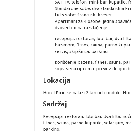
SAT TV, telefon, mini-bar, kupatilo, f
Standardne sobe: dva standardna krev
Luks sobe: francuski krevet.
Apartmani za 4 osobe: jedna spavaća
dvosedom na razvlačenje.
recepcija, restoran, lobi bar, dva li
bazenom, fitnes, sauna, parno kupatil
servis, skijašnica, parking.
korišćenje bazena, fitnes, sauna, parn
sopstvenu opremu, prevoz do gondo
Lokacija
Hotel Pirin se nalazi 2 km od gondole. Hot
Sadržaj
Leaflet
Recepcija, restoran, lobi bar, dva lifta, 
fitnes, sauna, parno kupatilo, solarijum, ma
parking.