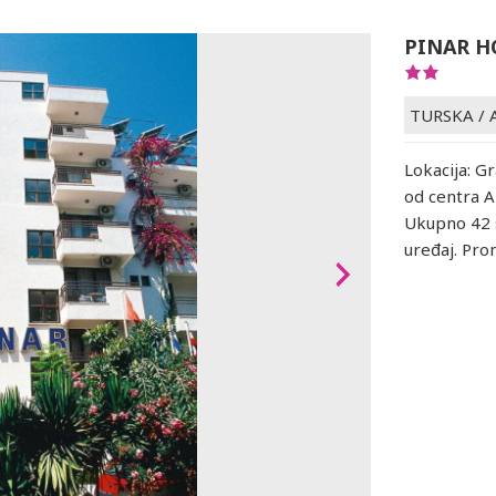
PINAR H
TURSKA
/
Lokacija: Gr
od centra A
Ukupno 42 s
uređaj. Pr