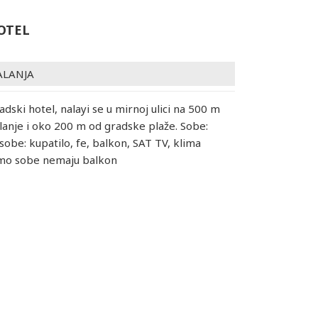
OTEL
ALANJA
adski hotel, nalayi se u mirnoj ulici na 500 m
lanje i oko 200 m od gradske plaže. Sobe:
obe: kupatilo, fe, balkon, SAT TV, klima
omo sobe nemaju balkon