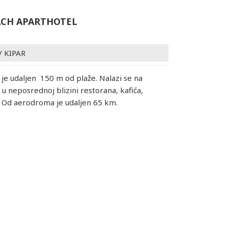
ACH APARTHOTEL
/
KIPAR
je udaljen 150 m od plaže. Nalazi se na
u neposrednoj blizini restorana, kafića,
 Od aerodroma je udaljen 65 km.