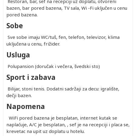
Restoran, bar, sef na recepciji uz doplatu, otvoreni
bazen, bar pored bazena, TV sala, Wi -Fi uključen u cenu
pored bazena.
Sobe
Sve sobe imaju WC/tuš, fen, telefon, televizor, klima
uključena u cenu, frižider.
Usluga
Polupansion (doručak i večera, švedski sto)
Sport i zabava
Bilijar, stoni tenis. Dodatni sadržaji za decu: igralište,
dečji bazen.
Napomena
WiFi pored bazena je besplatan, internet kutak se
naplaćuje, A/C je besplatan, , sef je na recepciji i placa se,
krevetac na upit uz doplatu u hotelu.