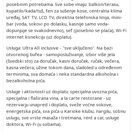
posebnim potrebama. Sve sobe imaju: balkon/terasu,
kupatilo/kada/tuš, fen za sušenje kose, centralna klima
uređaj, SAT TV, LCD TV, direktna telefonska linija, mini-
bar (voda, sokovi po dolasku, kasnije samo voda-
dopunjuje se svakodnevno), sef (posebno se plaća), Wi-Fi
internet konekciju (uz doplatu).
Usluga: Ultra All inclusive - "sve uključeno". Na bazi
otvorenog bufea - samoposluživanje, izbor više jela
(švedski sto) za doručak, kasni doručak, ručak, večera,
kasna večera, užine tokom dana, sladoled u određenim
terminima, sva domaća i neka standardna alkoholna i
bezalkoholna pića.
Usluge i aktivnosti uz doplatu: specijalna uvozna pića,
specijalna i flaširana vina, a la carte restorane - uz
rezervacju unapred i doplatu, sveže voćne sokove,
energetska pića, sva pića u Karioke klubu, nargilu, sobnu
uslugu, sve vrste masaža i tretmana, rent a car, usluge
doktora, Wi-Fi (u sobama).