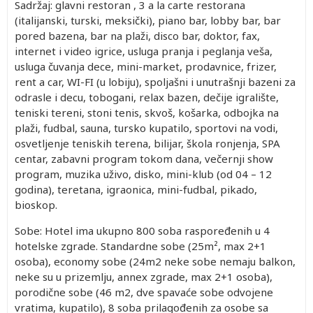
Sadržaj: glavni restoran , 3 a la carte restorana
(italijanski, turski, meksički), piano bar, lobby bar, bar
pored bazena, bar na plaži, disco bar, doktor, fax,
internet i video igrice, usluga pranja i peglanja veša,
usluga čuvanja dece, mini-market, prodavnice, frizer,
rent a car, WI-FI (u lobiju), spoljašni i unutrašnji bazeni za
odrasle i decu, tobogani, relax bazen, dečije igralište,
teniski tereni, stoni tenis, skvoš, košarka, odbojka na
plaži, fudbal, sauna, tursko kupatilo, sportovi na vodi,
osvetljenje teniskih terena, bilijar, škola ronjenja, SPA
centar, zabavni program tokom dana, večernji show
program, muzika uživo, disko, mini-klub (od 04 – 12
godina), teretana, igraonica, mini-fudbal, pikado,
bioskop.
Sobe: Hotel ima ukupno 800 soba raspoređenih u 4
hotelske zgrade. Standardne sobe (25m², max 2+1
osoba), economy sobe (24m2 neke sobe nemaju balkon,
neke su u prizemlju, annex zgrade, max 2+1 osoba),
porodične sobe (46 m2, dve spavaće sobe odvojene
vratima, kupatilo), 8 soba prilagođenih za osobe sa