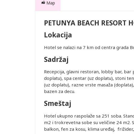
Map
PETUNYA BEACH RESORT H
Lokacija
nih za
rajolik
Hotel se nalazi na 7 km od centra grada 
Sadržaj
Recepcija, glavni restoran, lobby bar, bar
doplatu), spa centar (uz doplatu), stoni ten
te. Prevoz
(uz doplatu), razne vrste masaža (doplata)
 usluge
bazen za decu.
Smeštaj
Hotel ukupno raspolaže sa 251 soba. Stand
m2 i trokrevetna sobe su veličine 24 m2. 
je i pasoška
balkon, fen za kosu, klima uređaj, frižider, 