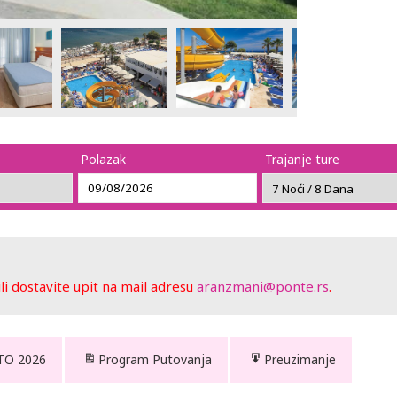
Polazak
Trajanje ture
 dostavite upit na mail adresu
aranzmani@ponte.rs
.
TO 2026
Program Putovanja
Preuzimanje