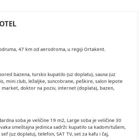
OTEL
Bodruma, 47 km od aerodroma, u regiji Ortakent.
 pored bazena, tursko kupatilo (uz doplatu), sauna (uz
is, mini club, ležaljke, suncobrane, peškire, salon lepote
, market, doktor na poziv, internet (doplata), bazen,
ardna soba je veličine 19 m2, Large soba je veličine 30
Svaka smeštajna jedinica sadrži: kupatilo sa kadom/tušem,
sef (uz doplatu), telefon, SAT TV, set za kafu i čaj,