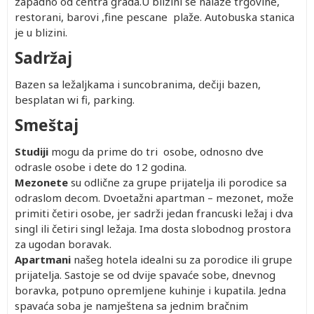
zapadno od centra grada.U blizini se nalaze trgovine,
restorani, barovi ,fine pescane plaže. Autobuska stanica
je u blizini.
Sadržaj
Bazen sa ležaljkama i suncobranima, dečiji bazen,
besplatan wi fi, parking.
Smeštaj
Studiji
mogu da prime do tri osobe, odnosno dve
odrasle osobe i dete do 12 godina.
Mezonete
su odlične za grupe prijatelja ili porodice sa
odraslom decom. Dvoetažni apartman – mezonet, može
primiti četiri osobe, jer sadrži jedan francuski ležaj i dva
singl ili četiri singl ležaja. Ima dosta slobodnog prostora
za ugodan boravak.
Apartmani
našeg hotela idealni su za porodice ili grupe
prijatelja. Sastoje se od dvije spavaće sobe, dnevnog
boravka, potpuno opremljene kuhinje i kupatila. Jedna
spavaća soba je namještena sa jednim bračnim