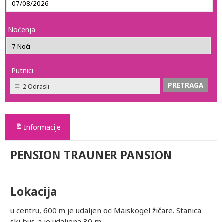
Noćenja
Putnici
2 Odrasli
Informacije
PENSION TRAUNER PANSION
Lokacija
u centru, 600 m je udaljen od Maiskogel žičare. Stanica
ski bus-a je udaljena 30 m.