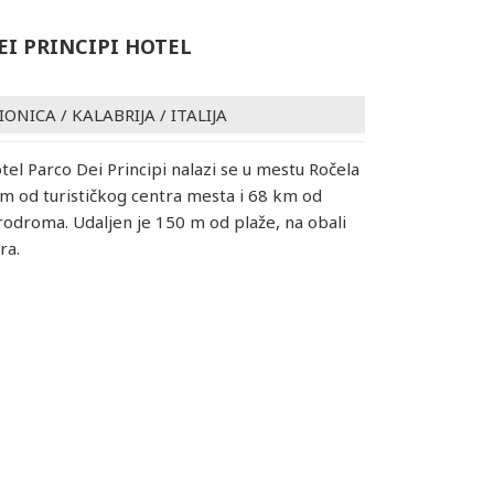
EI PRINCIPI HOTEL
IONICA
/
KALABRIJA
/
ITALIJA
otel Parco Dei Principi nalazi se u mestu Ročela
km od turističkog centra mesta i 68 km od
odroma. Udaljen je 150 m od plaže, na obali
ra.