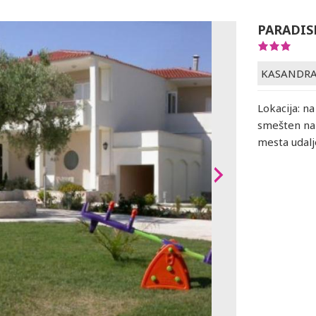
PARADIS
KASANDR
Lokacija: n
smešten na 
mesta udalj