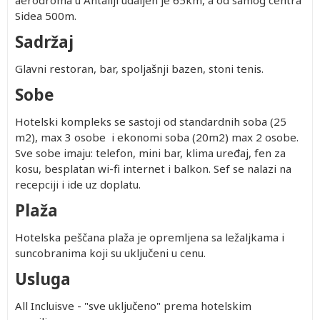
aerodroma u Antaliji udaljen je 65km, a od samog centra
Sidea 500m.
Sadržaj
Glavni restoran, bar, spoljašnji bazen, stoni tenis.
Sobe
Hotelski kompleks se sastoji od standardnih soba (25
m2), max 3 osobe i ekonomi soba (20m2) max 2 osobe.
Sve sobe imaju: telefon, mini bar, klima uređaj, fen za
kosu, besplatan wi-fi internet i balkon. Sef se nalazi na
recepciji i ide uz doplatu.
Plaža
Hotelska peščana plaža je opremljena sa ležaljkama i
suncobranima koji su uključeni u cenu.
Usluga
All Incluisve - "sve uključeno" prema hotelskim