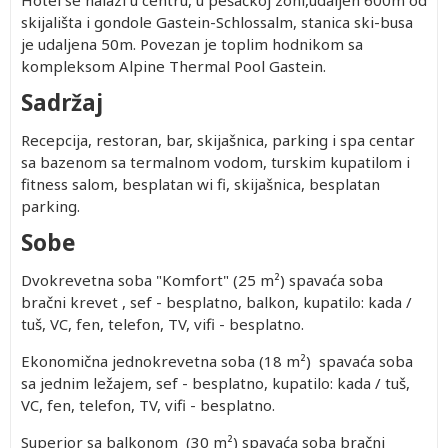
Hotel se nalazi u centru, u pešačkoj zoni,udaljen 600m od
skijališta i gondole Gastein-Schlossalm, stanica ski-busa
je udaljena 50m. Povezan je toplim hodnikom sa
kompleksom Alpine Thermal Pool Gastein.
Sadržaj
Recepcija, restoran, bar, skijašnica, parking i spa centar
sa bazenom sa termalnom vodom, turskim kupatilom i
fitness salom, besplatan wi fi, skijašnica, besplatan
parking.
Sobe
Dvokrevetna soba "Komfort" (25 m²) spavaća soba
bračni krevet , sef - besplatno, balkon, kupatilo: kada /
tuš, VC, fen, telefon, TV, vifi - besplatno.
Ekonomična jednokrevetna soba (18 m²) spavaća soba
sa jednim ležajem, sef - besplatno, kupatilo: kada / tuš,
VC, fen, telefon, TV, vifi - besplatno.
Superior sa balkonom (30 m²) spavaća soba bračni