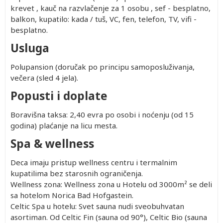
krevet , kauč na razvlačenje za 1 osobu , sef - besplatno,
balkon, kupatilo: kada / tuš, VC, fen, telefon, TV, vifi -
besplatno.
Usluga
Polupansion (doručak po principu samoposluživanja,
večera (sled 4 jela).
Popusti i doplate
Boravišna taksa: 2,40 evra po osobi i noćenju (od 15
godina) plaćanje na licu mesta.
Spa & wellness
Deca imaju pristup wellness centru i termalnim
kupatilima bez starosnih ograničenja.
Wellness zona: Wellness zona u Hotelu od 3000m² se deli
sa hotelom Norica Bad Hofgastein.
Celtic Spa u hotelu: Svet sauna nudi sveobuhvatan
asortiman. Od Celtic Fin (sauna od 90°), Celtic Bio (sauna