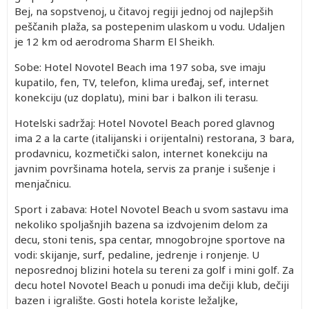
Bej, na sopstvenoj, u čitavoj regiji jednoj od najlepših
peščanih plaža, sa postepenim ulaskom u vodu. Udaljen
je 12 km od aerodroma Sharm El Sheikh.
Sobe: Hotel Novotel Beach ima 197 soba, sve imaju
kupatilo, fen, TV, telefon, klima uređaj, sef, internet
konekciju (uz doplatu), mini bar i balkon ili terasu.
Hotelski sadržaj: Hotel Novotel Beach pored glavnog
ima 2 a la carte (italijanski i orijentalni) restorana, 3 bara,
prodavnicu, kozmetički salon, internet konekciju na
javnim površinama hotela, servis za pranje i sušenje i
menjačnicu.
Sport i zabava: Hotel Novotel Beach u svom sastavu ima
nekoliko spoljašnjih bazena sa izdvojenim delom za
decu, stoni tenis, spa centar, mnogobrojne sportove na
vodi: skijanje, surf, pedaline, jedrenje i ronjenje. U
neposrednoj blizini hotela su tereni za golf i mini golf. Za
decu hotel Novotel Beach u ponudi ima dečiji klub, dečiji
bazen i igralište. Gosti hotela koriste ležaljke,