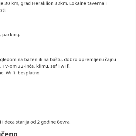
e 30 km, grad Heraklion 32km. Lokalne taverna i
sti.
, parking.
ledom na bazen ili na baštu, dobro opremljenu čajnu
 TV-om 32-inča, klimu, sef i wi fi.
o. Wi fi besplatno.
 i deca starija od 2 godine 8evra.
učeno