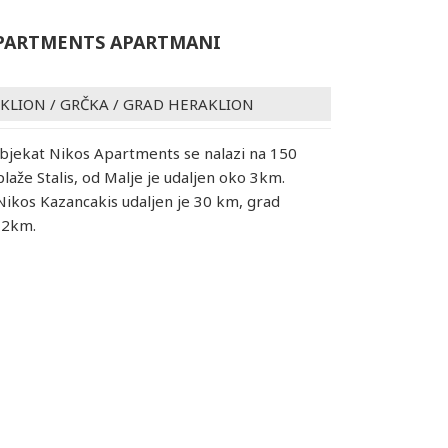
PARTMENTS APARTMANI
AKLION
/
GRČKA
/
GRAD HERAKLION
bjekat Nikos Apartments se nalazi na 150
laže Stalis, od Malje je udaljen oko 3km.
ikos Kazancakis udaljen je 30 km, grad
32km.