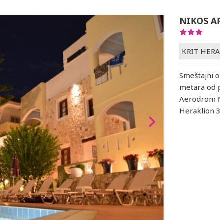
NIKOS A
KRIT HER
Smeštajni o
metara od p
Aerodrom N
Heraklion 