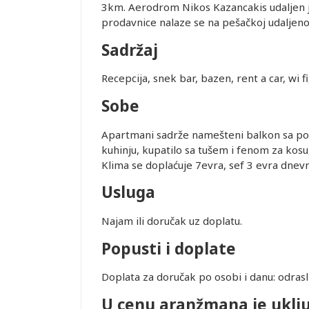
3km. Aerodrom Nikos Kazancakis udaljen j
prodavnice nalaze se na pešačkoj udaljeno
Sadržaj
Recepcija, snek bar, bazen, rent a car, wi fi
Sobe
Apartmani sadrže namešteni balkon sa pog
kuhinju, kupatilo sa tušem i fenom za kosu,
Klima se doplaćuje 7evra, sef 3 evra dnevn
Usluga
Najam ili doručak uz doplatu.
Popusti i doplate
Leaflet
Doplata za doručak po osobi i danu: odrasli
U cenu aranžmana je uklj