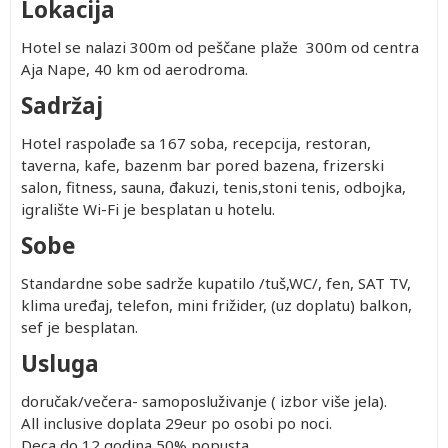
Lokacija
Hotel se nalazi 300m od peščane plaže 300m od centra
Aja Nape, 40 km od aerodroma.
Sadržaj
Hotel raspolađe sa 167 soba, recepcija, restoran,
taverna, kafe, bazenm bar pored bazena, frizerski
salon, fitness, sauna, đakuzi, tenis,stoni tenis, odbojka,
igralište Wi-Fi je besplatan u hotelu.
Sobe
Standardne sobe sadrže kupatilo /tuš,WC/, fen, SAT TV,
klima uređaj, telefon, mini frižider, (uz doplatu) balkon,
sef je besplatan.
Usluga
doručak/večera- samoposluživanje ( izbor više jela).
All inclusive doplata 29eur po osobi po noci.
Deca do 12 godina 50% popusta.