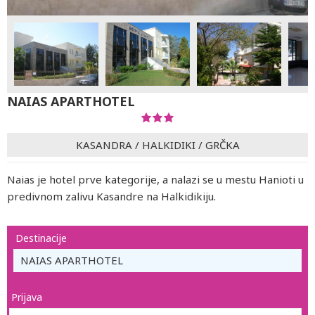
NAIAS APARTHOTEL
KASANDRA
/
HALKIDIKI
/
GRČKA
Naias je hotel prve kategorije, a nalazi se u mestu Hanioti u
predivnom zalivu Kasandre na Halkidikiju.
Destinacije
NAIAS APARTHOTEL
Prijava