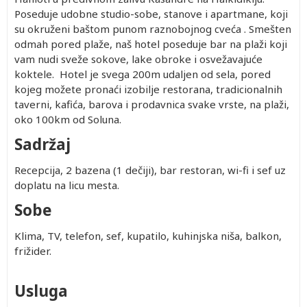
Poseduje udobne studio-sobe, stanove i apartmane, koji
su okruženi baštom punom raznobojnog cveća . Smešten
odmah pored plaže, naš hotel poseduje bar na plaži koji
vam nudi sveže sokove, lake obroke i osvežavajuće
koktele. Hotel je svega 200m udaljen od sela, pored
kojeg možete pronaći izobilje restorana, tradicionalnih
taverni, kafića, barova i prodavnica svake vrste, na plaži,
oko 100km od Soluna.
Sadržaj
Recepcija, 2 bazena (1 dečiji), bar restoran, wi-fi i sef uz
doplatu na licu mesta.
Sobe
Klima, TV, telefon, sef, kupatilo, kuhinjska niša, balkon,
frižider.
Usluga