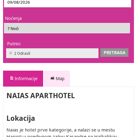
Noćenja
Putnici
2 Odrasli
Informacije
Map
NAIAS APARTHOTEL
Lokacija
Naias je hotel prve kategorije, a nalazi se u mestu
Hanioti u predivnom zalivu Kasandre na Halkidikiju.