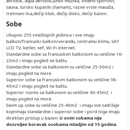
aerobik, aqua aerobik,uživo muzika, vodeni sportovi,
sauna, tursko kupatilo (hamam), razne vrste masaža,
tretmani lica,dečiji klub, dečiji disko, dečiji bazen.
Sobe
Ukupno 255 smeštajnih jedinica i sve imaju
balkon/francuski balkon/verandu, centralnu klimu, SAT
LCD TV, ketler, sef, Wi-Fi internet.
Standardne sobe sa francuskim balkonom su veličine 16-
22m2 i imaju pogled na baštu.
Standardne sobe sa balkonom su veličine 25-30m2 i
imaju pogled na more.
Superior sobe sa francuskim balkonom su veličine 38-
45m2 i imaju pogled na baštu.
Superior rooms sa balkonom su veličine 40-45m2 i
imaju pogled na more.
Swim up sobe su veličine 25-40m2 i imaju sve sadržaje
kojeimaju standardne i superior sobe i pord toga imaju
direktan pristup u bazen.
U ovim sobama nije
dozvoljen boravak osobama mladjim od 15 godina.