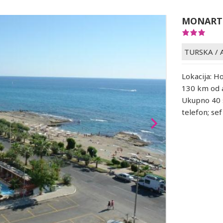
MONART 
TURSKA
/
Lokacija: Ho
130 km od a
Ukupno 40 s
telefon; sef