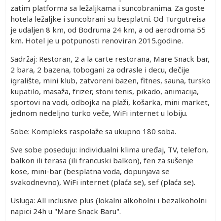
zatim platforma sa ležaljkama i suncobranima. Za goste
hotela ležaljke i suncobrani su besplatni. Od Turgutreisa
je udaljen 8 km, od Bodruma 24 km, a od aerodroma 55
km. Hotel je u potpunosti renoviran 2015.godine.
Sadržaj: Restoran, 2 a la carte restorana, Mare Snack bar,
2 bara, 2 bazena, tobogani za odrasle i decu, dečije
igralište, mini klub, zatvoreni bazen, fitnes, sauna, tursko
kupatilo, masaža, frizer, stoni tenis, pikado, animacija,
sportovi na vodi, odbojka na plaži, košarka, mini market,
jednom nedeljno turko veče, WiFi internet u lobiju.
Sobe: Kompleks raspolaže sa ukupno 180 soba.
Sve sobe poseduju: individualni klima uređaj, TV, telefon,
balkon ili terasa (ili francuski balkon), fen za sušenje
kose, mini-bar (besplatna voda, dopunjava se
svakodnevno), WiFi internet (plaća se), sef (plaća se).
Usluga: All inclusive plus (lokalni alkoholni i bezalkoholni
napici 24h u "Mare Snack Baru".