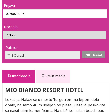
Prijava
Noćenja
Putnici
2 Odrasli
Informacije
Preuzimanje
MIO BIANCO RESORT HOTEL
Lokacija: Nalazi se u mestu Turgutreis, na lepom delu
obale, na samo 40 m udaljen od plaže. Plaža je peskovita
sa najsitnijim kamenčićima. Na plaži se nalazi beach bar,