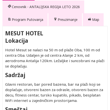
Cenovnik - ANTALIJSKA REGIJA LETO 2026
Program Putovanja
Preuzimanje
Map
MESUT HOTEL
Lokacija
Hotel Mesut se nalazi na 50 m od plaže Oba, 100 m od
centra Oba. Udaljen je od centra Alanje 2 km, od
aerodroma Antalija 120km. Ležaljke i suncobrani na plaži
se doplaćuju.
Sadržaj
Glavni restoran, bar pored bazena, bar na plaži koji se
doplaćuje, otvoreni bazen za odrasle, otvoreni bazen za
decu, fitness centar, tursko kupatilo, pikado, besplatan
WiFi internet u zajedničkim prostorijama.
Smeštaj