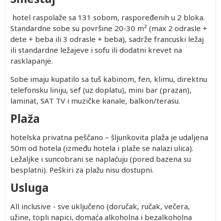
hotel raspolaže sa 131 sobom, raspoređenih u 2 bloka.
Standardne sobe su površine 20-30 m² (max 2 odrasle +
dete + beba ili 3 odrasle + beba), sadrže francuski ležaj
ili standardne ležajeve i sofu ili dodatni krevet na
rasklapanje.
Sobe imaju kupatilo sa tuš kabinom, fen, klimu, direktnu
telefonsku liniju, sef (uz doplatu), mini bar (prazan),
laminat, SAT TV i muzičke kanale, balkon/terasu.
Plaža
hotelska privatna peščano – šljunkovita plaža je udaljena
50m od hotela (između hotela i plaže se nalazi ulica).
Ležaljke i suncobrani se naplaćuju (pored bazena su
besplatni). Peškiri za plažu nisu dostupni.
Usluga
All inclusive - sve uključeno (doručak, ručak, večera,
užine, topli napici, domaća alkoholna i bezalkoholna