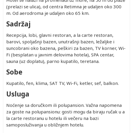
Hotel se nalazi na promenadi uz more, na 50 m od plaže
(prelazi se ulica), od centra Retimna je udaljen oko 300
m. Od aerodroma je udaljen oko 65 km.
Sadržaj
Recepcija, lobi, glavni restoran, a la carte restoran,
barovi, spoljašnji bazen, unutrašnji bazen, ležaljke i
suncobrani oko bazena, peškiri za bazen, TV korner, Wi-
Fi (besplatan u javnim delovima hotela), SPA centar,
sauna (uz doplatu), parno kupatilo, teretana.
Sobe
Kupatilo, fen, klima, SAT TV, Wi-Fi, ketler, sef, balkon.
Usluga
Noćenje sa doručkom ili polupansion. Važna napomena
za goste na polupansionu: gosti mogu da biraju ručak u a
la carte restoranu u hotelu ili večeru na bazi
samoposluživanja u obližnjem hotelu.