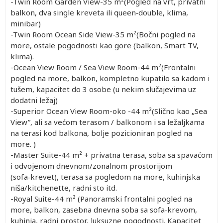
-Twin Room Garden View-35 m²(Pogled na vrt, privatni
balkon, dva single kreveta ili queen‑double, klima,
minibar)
-Twin Room Ocean Side View-35 m²(Bočni pogled na
more, ostale pogodnosti kao gore (balkon, Smart TV,
klima).
-Ocean View Room / Sea View Room-44 m²(Frontalni
pogled na more, balkon, kompletno kupatilo sa kadom i
tušem, kapacitet do 3 osobe (u nekim slučajevima uz
dodatni ležaj)
-Superior Ocean View Room-oko -44 m²(Slično kao „Sea
View”, ali sa većom terasom / balkonom i sa ležaljkama
na terasi kod balkona, bolje pozicioniran pogled na
more. )
-Master Suite-44 m² + privatna terasa, soba sa spavaćom
i odvojenom dnevnom/zonalnom prostorijom
(sofa‑krevet), terasa sa pogledom na more, kuhinjska
niša/kitchenette, radni sto itd.
-Royal Suite-44 m²
(Panoramski frontalni pogled na
more, balkon, zasebna dnevna soba sa sofa‑krevom,
kuhinja, radni prostor, luksuzne pogodnosti. Kapacitet