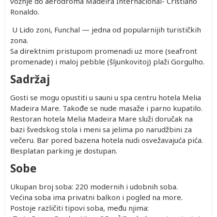
vožnje do aerodroma Madeira Internacional- Cristiano
Ronaldo.
U Lido zoni, Funchal — jedna od popularnijih turističkih
zona.
Sa direktnim pristupom promenadi uz more (seafront
promenade) i maloj pebble (šljunkovitoj) plaži Gorgulho.
Sadržaj
Gosti se mogu opustiti u sauni u spa centru hotela Melia
Madeira Mare. Takođe se nude masaže i parno kupatilo.
Restoran hotela Melia Madeira Mare služi doručak na
bazi švedskog stola i meni sa jelima po narudžbini za
večeru. Bar pored bazena hotela nudi osvežavajuća pića.
Besplatan parking je dostupan.
Sobe
Ukupan broj soba: 220 modernih i udobnih soba.
Većina soba ima privatni balkon i pogled na more.
Postoje različiti tipovi soba, među njima: