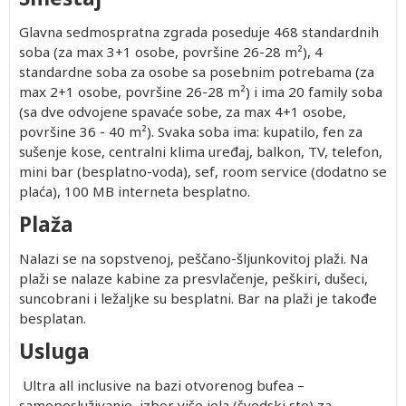
Glavna sedmospratna zgrada poseduje 468 standardnih
soba (za max 3+1 osobe, površine 26-28 m²), 4
standardne soba za osobe sa posebnim potrebama (za
max 2+1 osobe, površine 26-28 m²) i ima 20 family soba
(sa dve odvojene spavaće sobe, za max 4+1 osobe,
površine 36 - 40 m²). Svaka soba ima: kupatilo, fen za
sušenje kose, centralni klima uređaj, balkon, TV, telefon,
mini bar (besplatno-voda), sef, room service (dodatno se
plaća), 100 MB interneta besplatno.
Plaža
Nalazi se na sopstvenoj, peščano-šljunkovitoj plaži. Na
plaži se nalaze kabine za presvlačenje, peškiri, dušeci,
suncobrani i ležaljke su besplatni. Bar na plaži je takođe
besplatan.
Usluga
Ultra all inclusive na bazi otvorenog bufea –
samoposluživanje, izbor više jela (švedski sto) za