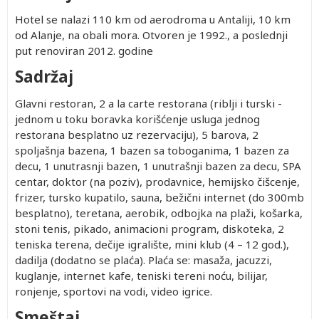
Hotel se nalazi 110 km od aerodroma u Antaliji, 10 km
od Alanje, na obali mora. Otvoren je 1992., a poslednji
put renoviran 2012. godine
Sadržaj
Glavni restoran, 2 a la carte restorana (riblji i turski -
jednom u toku boravka korišćenje usluga jednog
restorana besplatno uz rezervaciju), 5 barova, 2
spoljašnja bazena, 1 bazen sa toboganima, 1 bazen za
decu, 1 unutrasnji bazen, 1 unutrašnji bazen za decu, SPA
centar, doktor (na poziv), prodavnice, hemijsko čišcenje,
frizer, tursko kupatilo, sauna, bežični internet (do 300mb
besplatno), teretana, aerobik, odbojka na plaži, košarka,
stoni tenis, pikado, animacioni program, diskoteka, 2
teniska terena, dečije igralište, mini klub (4 – 12 god.),
dadilja (dodatno se plaća). Plaća se: masaža, jacuzzi,
kuglanje, internet kafe, teniski tereni noću, bilijar,
ronjenje, sportovi na vodi, video igrice.
Smeštaj