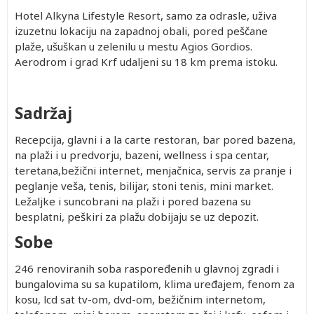
Hotel Alkyna Lifestyle Resort, samo za odrasle, uživa
izuzetnu lokaciju na zapadnoj obali, pored peščane
plaže, ušuškan u zelenilu u mestu Agios Gordios.
Aerodrom i grad Krf udaljeni su 18 km prema istoku.
Sadržaj
Recepcija, glavni i a la carte restoran, bar pored bazena,
na plaži i u predvorju, bazeni, wellness i spa centar,
teretana,bežični internet, menjačnica, servis za pranje i
peglanje veša, tenis, bilijar, stoni tenis, mini market.
Ležaljke i suncobrani na plaži i pored bazena su
besplatni, peškiri za plažu dobijaju se uz depozit.
Sobe
246 renoviranih soba raspoređenih u glavnoj zgradi i
bungalovima su sa kupatilom, klima uređajem, fenom za
kosu, lcd sat tv-om, dvd-om, bežičnim internetom,