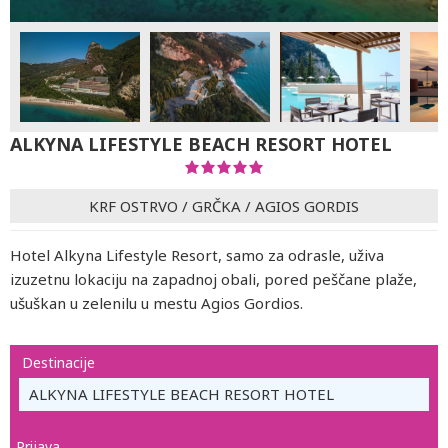
ALKYNA LIFESTYLE BEACH RESORT HOTEL
KRF OSTRVO
/
GRČKA
/
AGIOS GORDIS
Hotel Alkyna Lifestyle Resort, samo za odrasle, uživa
izuzetnu lokaciju na zapadnoj obali, pored peščane plaže,
ušuškan u zelenilu u mestu Agios Gordios.
Destinacije
ALKYNA LIFESTYLE BEACH RESORT HOTEL
Prijava