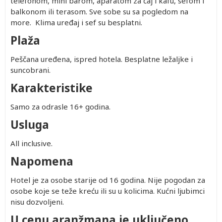
telefonom, mini barom, aparatom za čaj i kafu, sefom i
balkonom ili terasom. Sve sobe su sa pogledom na
more. Klima uređaj i sef su besplatni.
Plaža
Peščana uređena, ispred hotela. Besplatne ležaljke i
suncobrani.
Karakteristike
Samo za odrasle 16+ godina.
Usluga
All inclusive.
Napomena
Hotel je za osobe starije od 16 godina. Nije pogodan za
osobe koje se teže kreću ili su u kolicima. Kućni ljubimci
nisu dozvoljeni.
U cenu aranžmana je uključeno