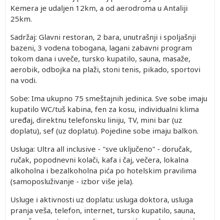
Kemera je udaljen 12km, a od aerodroma u Antaliji
25km.
Sadržaj: Glavni restoran, 2 bara, unutrašnji i spoljašnji
bazeni, 3 vodena tobogana, lagani zabavni program
tokom dana i uveče, tursko kupatilo, sauna, masaže,
aerobik, odbojka na plaži, stoni tenis, pikado, sportovi
na vodi.
Sobe: Ima ukupno 75 smeštajnih jedinica. Sve sobe imaju
kupatilo WC/tuš kabina, fen za kosu, individualni klima
uređaj, direktnu telefonsku liniju, TV, mini bar (uz
doplatu), sef (uz doplatu). Pojedine sobe imaju balkon.
Usluga: Ultra all inclusive - "sve uključeno" - doručak,
ručak, popodnevni kolači, kafa i čaj, večera, lokalna
alkoholna i bezalkoholna pića po hotelskim pravilima
(samoposluživanje - izbor više jela).
Usluge i aktivnosti uz doplatu: usluga doktora, usluga
pranja veša, telefon, internet, tursko kupatilo, sauna,