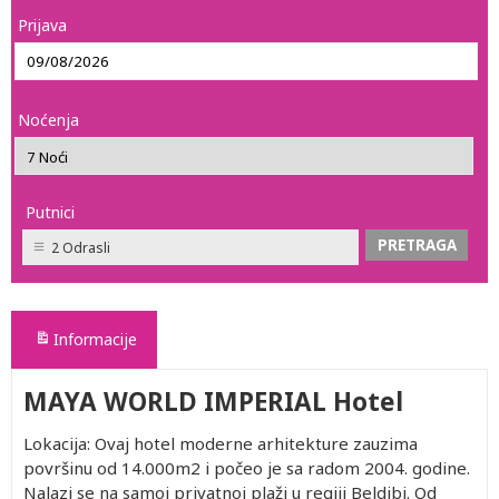
Prijava
Noćenja
Putnici
2 Odrasli
Informacije
MAYA WORLD IMPERIAL Hotel
Lokacija: Ovaj hotel moderne arhitekture zauzima
površinu od 14.000m2 i počeo je sa radom 2004. godine.
Nalazi se na samoj privatnoj plaži u regiji Beldibi. Od