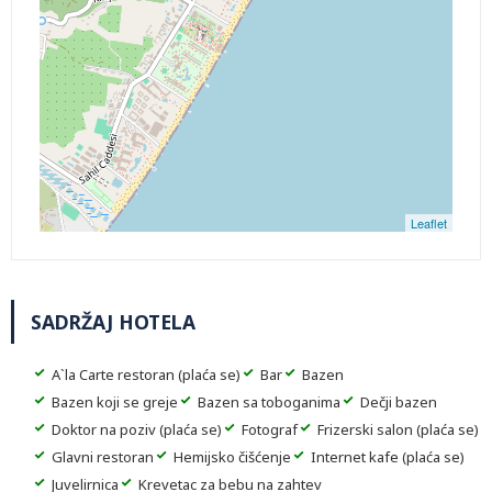
Leaflet
SADRŽAJ HOTELA
A`la Carte restoran (plaća se)
Bar
Bazen
Bazen koji se greje
Bazen sa toboganima
Dečji bazen
Doktor na poziv (plaća se)
Fotograf
Frizerski salon (plaća se)
Glavni restoran
Hemijsko čišćenje
Internet kafe (plaća se)
Juvelirnica
Krevetac za bebu na zahtev