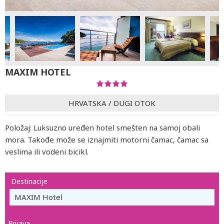
MAXIM HOTEL
HRVATSKA
/
DUGI OTOK
Položaj: Luksuzno uređen hotel smešten na samoj obali
mora. Takođe može se iznajmiti motorni čamac, čamac sa
veslima ili vodeni bicikl.
Destinacije
MAXIM Hotel
Prijava