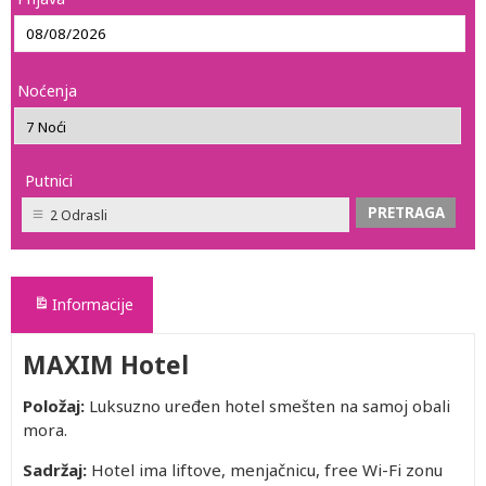
Noćenja
Putnici
2 Odrasli
Informacije
MAXIM Hotel
Položaj:
Luksuzno uređen hotel smešten na samoj obali
mora.
Sadržaj:
Hotel ima liftove, menjačnicu, free Wi-Fi zonu