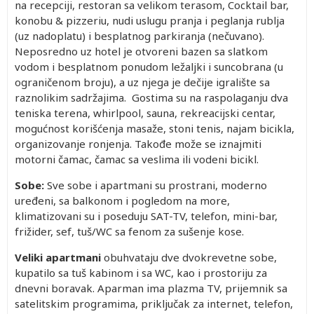
na recepciji, restoran sa velikom terasom, Cocktail bar,
konobu & pizzeriu, nudi uslugu pranja i peglanja rublja
(uz nadoplatu) i besplatnog parkiranja (nečuvano).
Neposredno uz hotel je otvoren
i bazen sa slatkom
vodom i besplatnom ponudom ležaljki i suncobrana (u
ograničenom broju), a uz njega je dečije igralište sa
raznolikim sadržajima. Gostima su na raspolaganju
dva
teniska terena, whirlpool, sauna, rekreacijski centar,
mogućnost korišćenja masaže, stoni tenis, najam
bicikla,
organizovanje ronjenja. Takođe može se iznajmiti
motorni čamac, čamac sa veslima ili vodeni bicikl.
Sobe:
Sve sobe i apartmani su prostrani, moderno
uređeni, sa balkonom i pogledom na more,
klimatizovani su i poseduju SAT-TV, telefon, mini-bar,
frižider, sef, tuš/WC sa fenom za sušenje kose.
Veliki apartmani
obuhvataju dve dvokrevetne sobe,
kupatilo sa tuš kabinom i sa WC, kao i prostoriju za
dnevni boravak. Aparman ima plazma TV, prijemnik sa
satelitskim programima, priključak za internet, telefon,