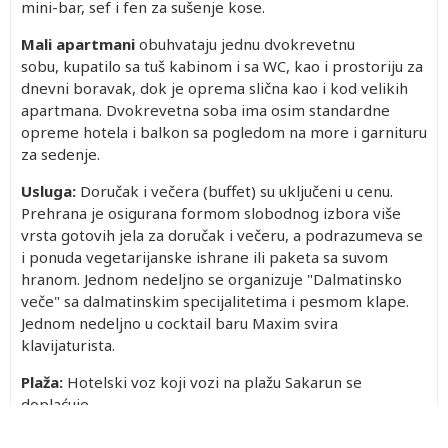
mini-bar, sef i fen za sušenje kose.
Mali apartmani
obuhvataju jednu dvokrevetnu
sobu, kupatilo sa tuš kabinom i sa WC, kao i prostoriju za
dnevni boravak, dok je oprema slična kao i kod velikih
apartmana. Dvokrevetna soba ima osim standardne
opreme hotela i balkon sa pogledom na more i garnituru
za sedenje.
Usluga:
Doručak i večera (buffet) su uključeni u cenu.
Prehrana je osigurana formom slobodnog izbora više
vrsta gotovih jela za doručak i večeru, a podrazumeva se
i ponuda vegetarijanske ishrane ili paketa sa suvom
hranom. Jednom nedeljno se organizuje "Dalmatinsko
veče" sa dalmatinskim specijalitetima i pesmom klape.
Jednom nedeljno u cocktail baru Maxim svira
klavijaturista.
Plaža:
Hotelski voz koji vozi na plažu Sakarun se
doplaćuje.